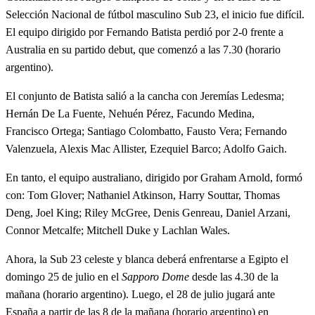
Selección Nacional de fútbol masculino Sub 23, el inicio fue difícil.
El equipo dirigido por Fernando Batista perdió por 2-0 frente a
Australia en su partido debut, que comenzó a las 7.30 (horario
argentino).
El conjunto de Batista salió a la cancha con Jeremías Ledesma;
Hernán De La Fuente, Nehuén Pérez, Facundo Medina,
Francisco Ortega; Santiago Colombatto, Fausto Vera; Fernando
Valenzuela, Alexis Mac Allister, Ezequiel Barco; Adolfo Gaich.
En tanto, el equipo australiano, dirigido por Graham Arnold, formó
con: Tom Glover; Nathaniel Atkinson, Harry Souttar, Thomas
Deng, Joel King; Riley McGree, Denis Genreau, Daniel Arzani,
Connor Metcalfe; Mitchell Duke y Lachlan Wales.
Ahora, la Sub 23 celeste y blanca deberá enfrentarse a Egipto el
domingo 25 de julio en el
Sapporo Dome
desde las 4.30 de la
mañana (horario argentino). Luego, el 28 de julio jugará ante
España a partir de las 8 de la mañana (horario argentino) en