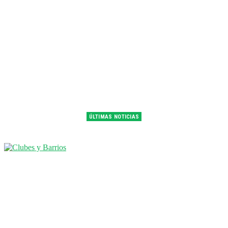
ÚLTIMAS NOTICIAS
Franco Colapinto fue 14° en la última práctica del GP de Hungría