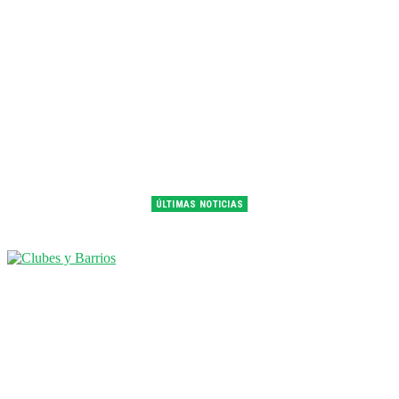
ÚLTIMAS NOTICIAS
Franco Colapinto fue 14° en la última práctica del GP de Hungría