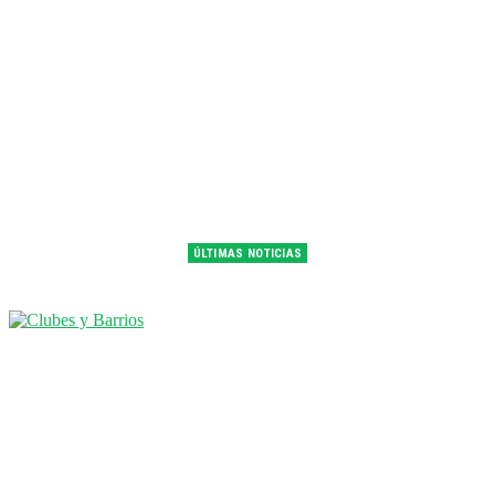
ÚLTIMAS NOTICIAS
Franco Colapinto fue 14° en la última práctica del GP de Hungría