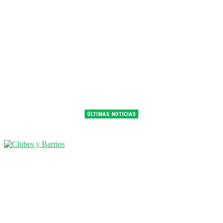
ÚLTIMAS NOTICIAS
Franco Colapinto fue 14° en la última práctica del GP de Hungría