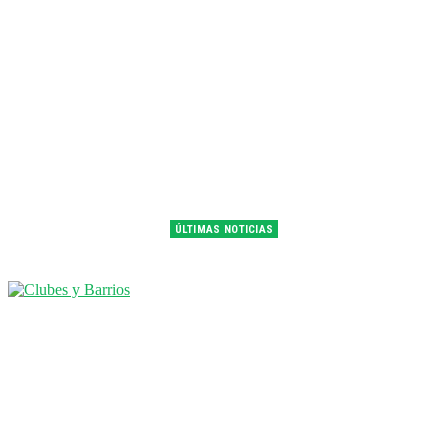
ÚLTIMAS NOTICIAS
Franco Colapinto fue 14° en la última práctica del GP de Hungría