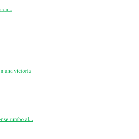
con...
n una victoria
nse rumbo al...