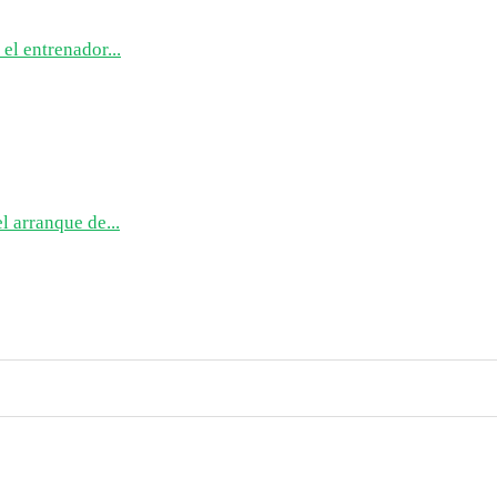
 el entrenador...
l arranque de...