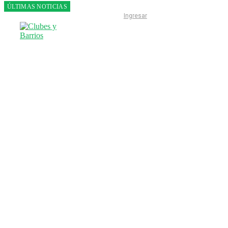
ÚLTIMAS NOTICIAS
Franco
Ingresar
Colapinto
fue 14°
en la
última
práctica
del GP
de
Hungría
INICIO
LIGA ESCOBARENSE
F