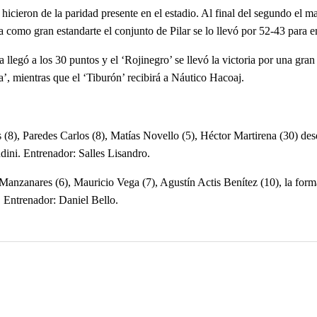
cieron de la paridad presente en el estadio. Al final del segundo el mar
a como gran estandarte el conjunto de Pilar se lo llevó por 52-43 para e
llegó a los 30 puntos y el ‘Rojinegro’ se llevó la victoria por una gran
a’, mientras que el ‘Tiburón’ recibirá a Náutico Hacoaj.
(8), Paredes Carlos (8), Matías Novello (5), Héctor Martirena (30) desd
ini. Entrenador: Salles Lisandro.
 Manzanares (6), Mauricio Vega (7), Agustín Actis Benítez (10), la form
 Entrenador: Daniel Bello.