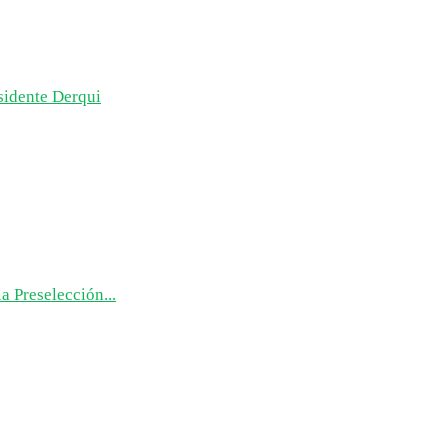
esidente Derqui
a Preselección...