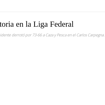
toria en la Liga Federal
sidente derrotó por 73-66 a Caza y Pesca en el Carlos Carpegna.