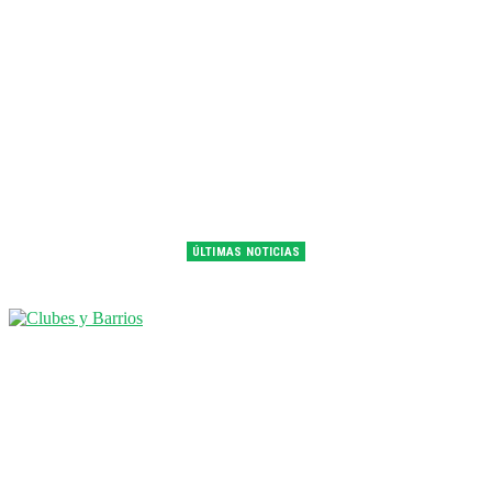
ÚLTIMAS NOTICIAS
Franco Colapinto fue 14° en la última práctica del GP de Hungría