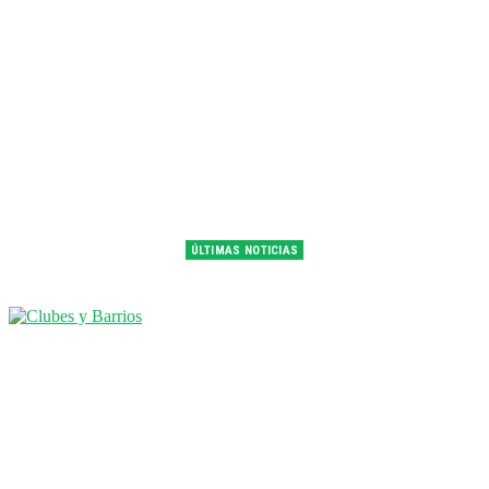
ÚLTIMAS NOTICIAS
Franco Colapinto fue 14° en la última práctica del GP de Hungría