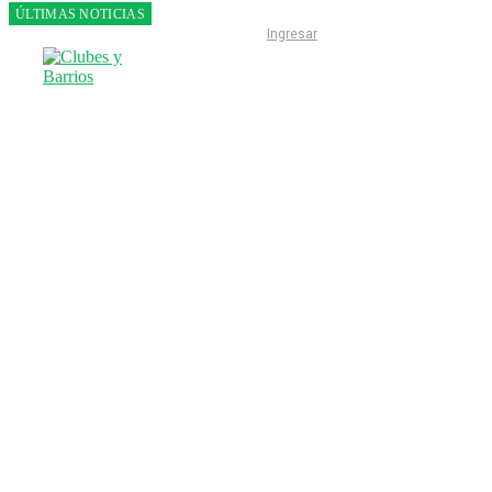
ÚLTIMAS NOTICIAS
Franco
Ingresar
Colapinto
fue 14°
en la
última
práctica
del GP
de
Hungría
INICIO
LIGA ESCOBARENSE
F