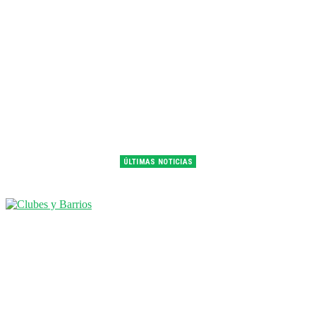
ÚLTIMAS NOTICIAS
Franco Colapinto fue 14° en la última práctica del GP de Hungría