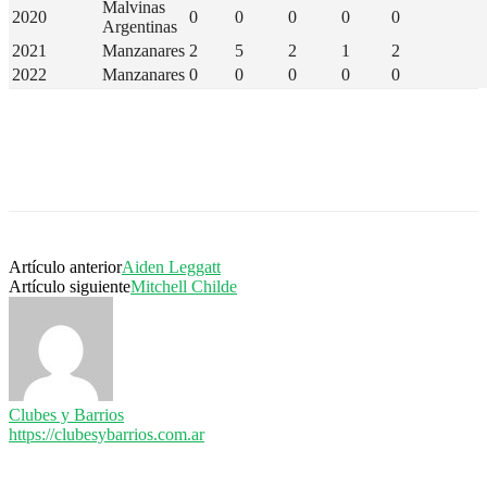
Malvinas
2020
0
0
0
0
0
Argentinas
2021
Manzanares
2
5
2
1
2
2022
Manzanares
0
0
0
0
0
Artículo anterior
Aiden Leggatt
Artículo siguiente
Mitchell Childe
Clubes y Barrios
https://clubesybarrios.com.ar