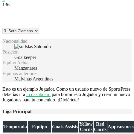
136
Nacionalidad
Islas Salomón
Posición
Goalkeeper
Equipo Actual
Manzanares
Equipos anteriores
Malvinas Argentinas
Esto es un ejemplo Jugador. Como un usuario nuevo de SportsPress,
deberías ir a
tu dashboard
para borrar esto Jugador y crear un nuevo
Jugadores para tu contenido. ¡Diviértete!
Liga Principal
Yellow
Red
Temporada
Equipo
Goals
Assists
Appearance
Cards
Cards