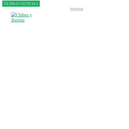
ÚLTIMAS NOTICIAS
Franco
Ingresar
Colapinto
fue 14°
en la
última
práctica
del GP
de
Hungría
INICIO
LIGA ESCOBARENSE
F