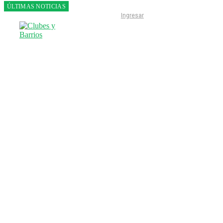
ÚLTIMAS NOTICIAS
Franco
Ingresar
Colapinto
fue 14°
en la
última
práctica
del GP
de
Hungría
INICIO
LIGA ESCOBARENSE
F