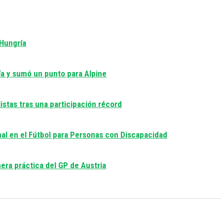
 Hungría
día y sumó un punto para Alpine
istas tras una participación récord
nal en el Fútbol para Personas con Discapacidad
era práctica del GP de Austria