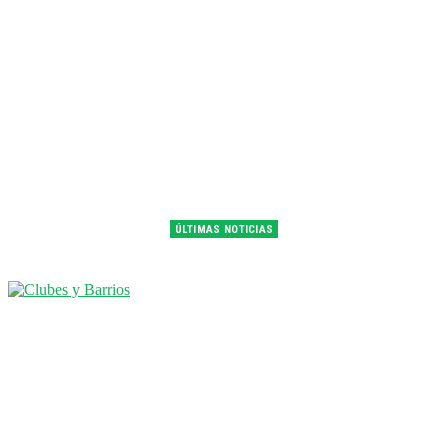
ÚLTIMAS NOTICIAS
Franco Colapinto fue 14° en la última práctica del GP de Hungría