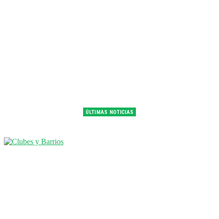
ÚLTIMAS NOTICIAS
Franco Colapinto fue 14° en la última práctica del GP de Hungría