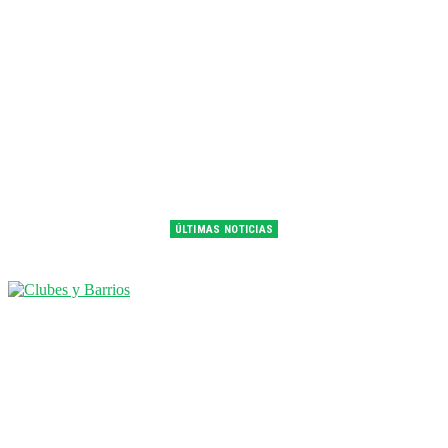
ÚLTIMAS NOTICIAS
Franco Colapinto fue 14° en la última práctica del GP de Hungría