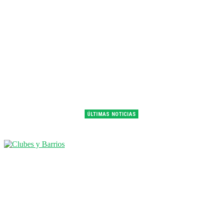
ÚLTIMAS NOTICIAS
Franco Colapinto fue 14° en la última práctica del GP de Hungría