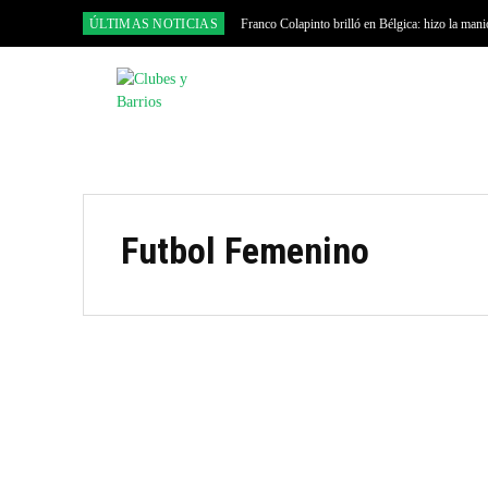
ÚLTIMAS NOTICIAS
Franco Colapinto brilló en Bélgica: hizo la man
Alpine
INICIO
LIGA ESCOBARENSE
Futbol Femenino