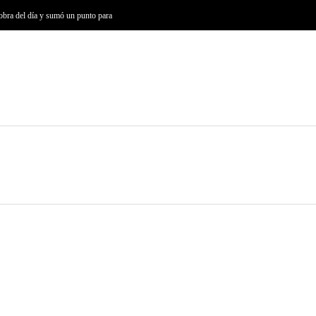
iobra del día y sumó un punto para
FÚTBOL
BOXEO
BASKET
AUTOMOVILISMO
LA CAN