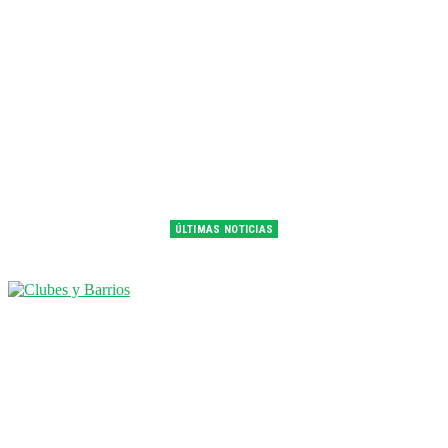
ÚLTIMAS NOTICIAS
Franco Colapinto fue 14° en la última práctica del GP de Hungría