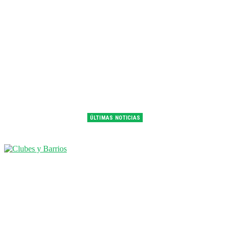
ÚLTIMAS NOTICIAS
Franco Colapinto fue 14° en la última práctica del GP de Hungría