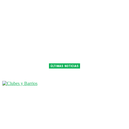
ÚLTIMAS NOTICIAS
Franco Colapinto fue 14° en la última práctica del GP de Hungría