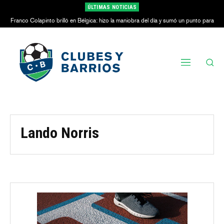
ÚLTIMAS NOTICIAS
Franco Colapinto brilló en Bélgica: hizo la maniobra del día y sumó un punto para
Alpine
Lando Norris