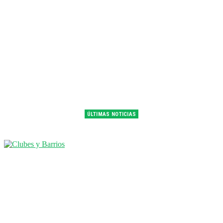
ÚLTIMAS NOTICIAS
Franco Colapinto fue 14° en la última práctica del GP de Hungría