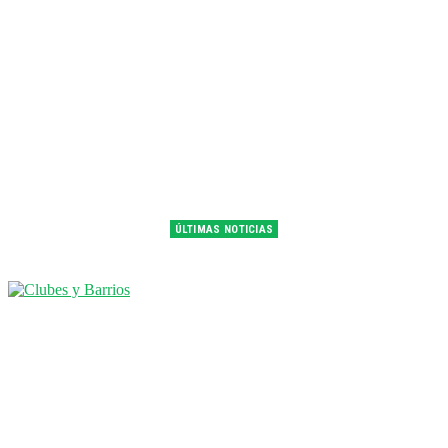
ÚLTIMAS NOTICIAS
Franco Colapinto fue 14° en la última práctica del GP de Hungría