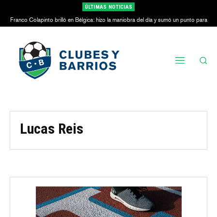
ÚLTIMAS NOTICIAS
Franco Colapinto brilló en Bélgica: hizo la maniobra del día y sumó un punto para
Alpine
Lucas Reis