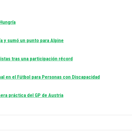
 Hungría
día y sumó un punto para Alpine
istas tras una participación récord
nal en el Fútbol para Personas con Discapacidad
era práctica del GP de Austria