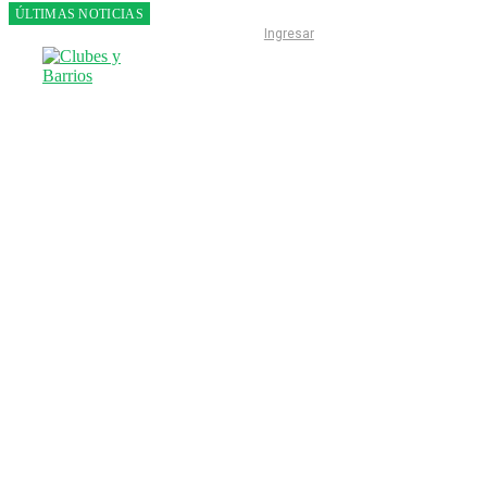
ÚLTIMAS NOTICIAS
Franco
Ingresar
Colapinto
fue 14°
en la
última
práctica
del GP
de
Hungría
INICIO
LIGA ESCOBARENSE
F