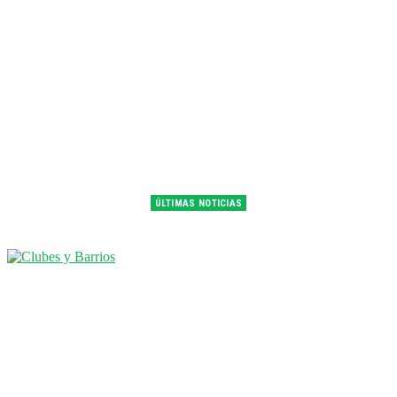
ÚLTIMAS NOTICIAS
Franco Colapinto fue 14° en la última práctica del GP de Hungría