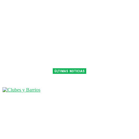
ÚLTIMAS NOTICIAS
Franco Colapinto fue 14° en la última práctica del GP de Hungría