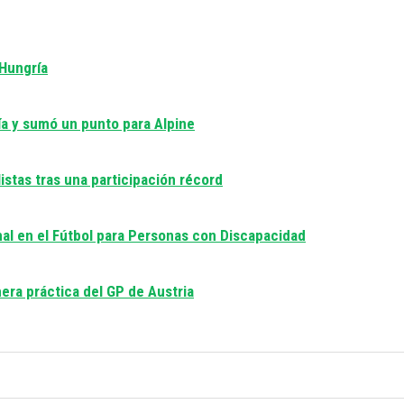
 Hungría
día y sumó un punto para Alpine
istas tras una participación récord
nal en el Fútbol para Personas con Discapacidad
era práctica del GP de Austria