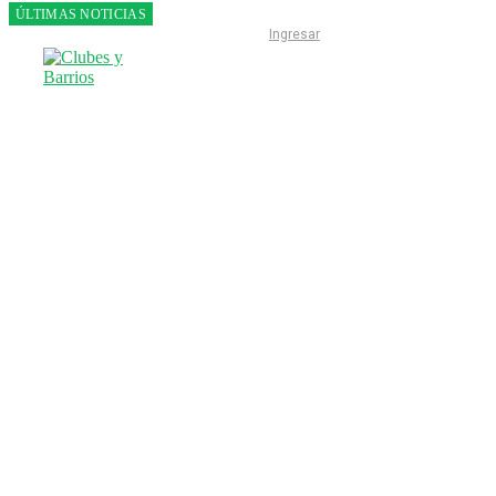
ÚLTIMAS NOTICIAS
Franco
Ingresar
Colapinto
fue 14°
en la
última
práctica
del GP
de
Hungría
INICIO
LIGA ESCOBARENSE
F