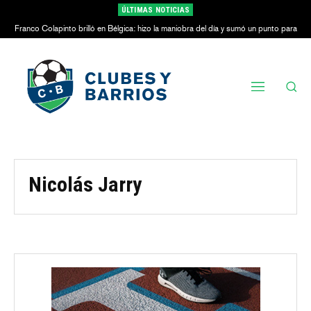
ÚLTIMAS NOTICIAS
Franco Colapinto brilló en Bélgica: hizo la maniobra del día y sumó un punto para
Alpine
Nicolás Jarry