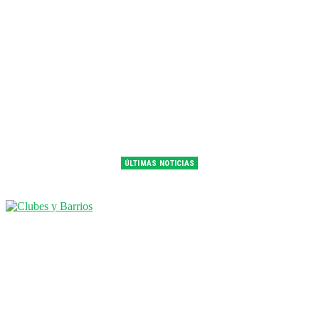
ÚLTIMAS NOTICIAS
Franco Colapinto fue 14° en la última práctica del GP de Hungría