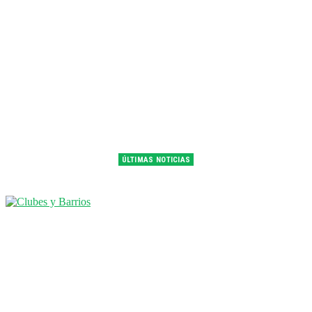
ÚLTIMAS NOTICIAS
Franco Colapinto fue 14° en la última práctica del GP de Hungría