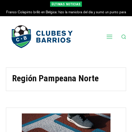
ÚLTIMAS NOTICIAS
Franco Colapinto brilló en Bélgica: hizo la maniobra del día y sumó un punto para
Alpine
Región Pampeana Norte