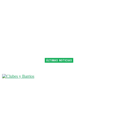
ÚLTIMAS NOTICIAS
Franco Colapinto fue 14° en la última práctica del GP de Hungría