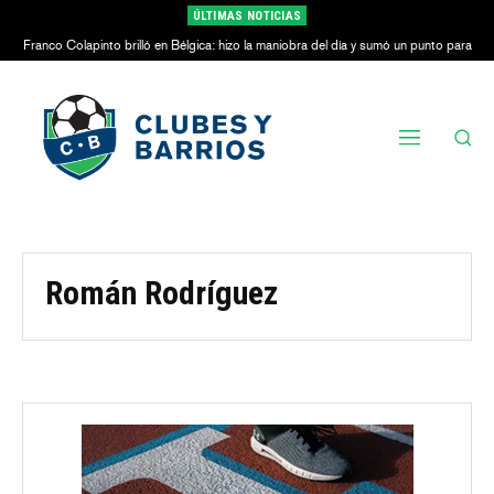
ÚLTIMAS NOTICIAS
Franco Colapinto brilló en Bélgica: hizo la maniobra del día y sumó un punto para
Alpine
Román Rodríguez