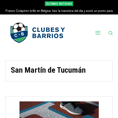
ÚLTIMAS NOTICIAS
Franco Colapinto brilló en Bélgica: hizo la maniobra del día y sumó un punto para
Alpine
San Martín de Tucumán