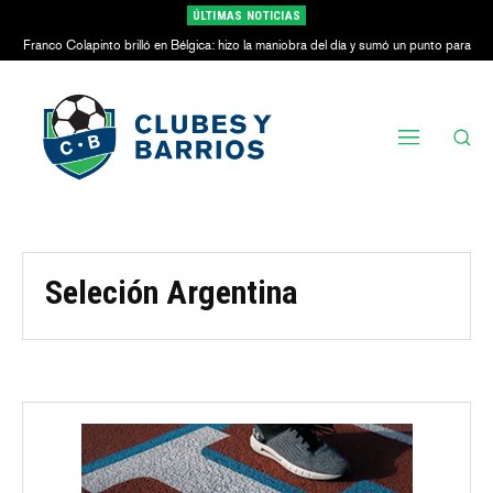
ÚLTIMAS NOTICIAS
Franco Colapinto brilló en Bélgica: hizo la maniobra del día y sumó un punto para
Alpine
Seleción Argentina