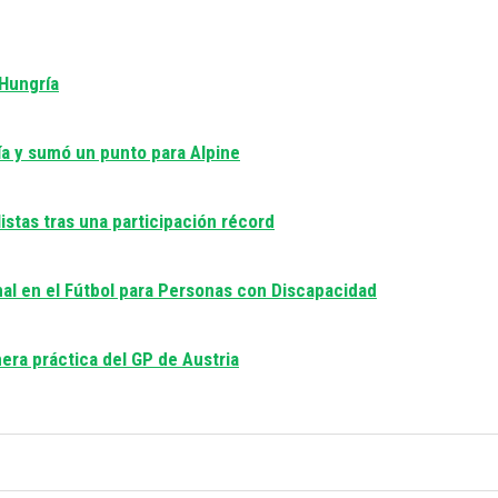
 Hungría
día y sumó un punto para Alpine
istas tras una participación récord
nal en el Fútbol para Personas con Discapacidad
era práctica del GP de Austria