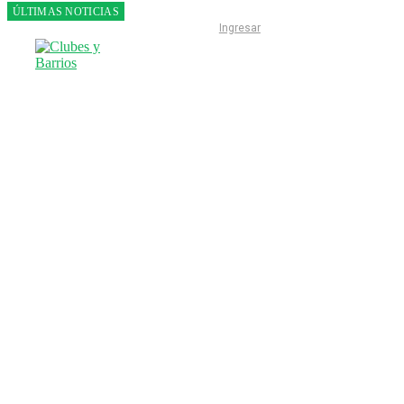
ÚLTIMAS NOTICIAS
Franco
Ingresar
Colapinto
fue 14°
en la
última
práctica
del GP
de
Hungría
INICIO
LIGA ESCOBARENSE
F