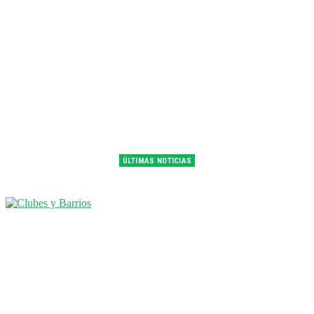
ÚLTIMAS NOTICIAS
Franco Colapinto fue 14° en la última práctica del GP de Hungría