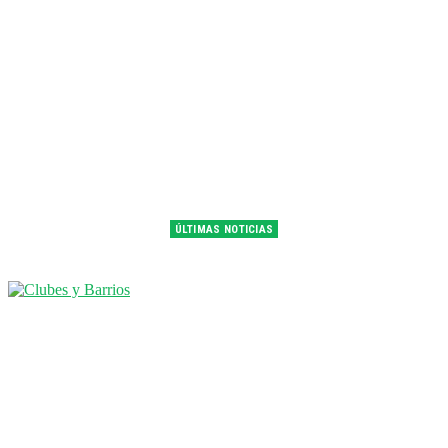
ÚLTIMAS NOTICIAS
Franco Colapinto fue 14° en la última práctica del GP de Hungría