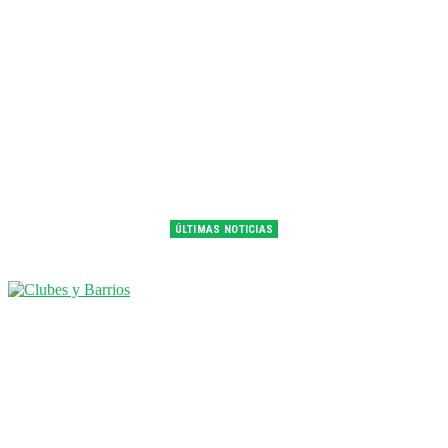
ÚLTIMAS NOTICIAS
Franco Colapinto fue 14° en la última práctica del GP de Hungría