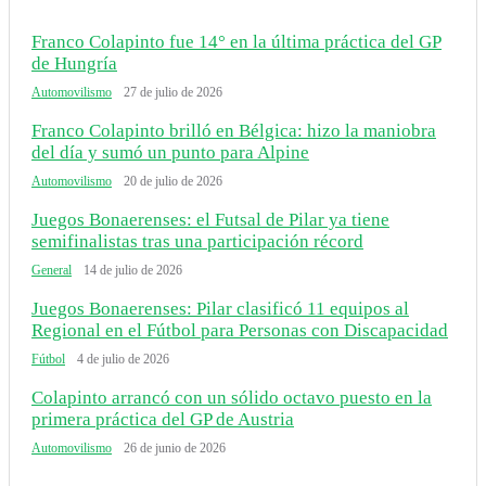
Franco Colapinto fue 14° en la última práctica del GP
de Hungría
Automovilismo
27 de julio de 2026
Franco Colapinto brilló en Bélgica: hizo la maniobra
del día y sumó un punto para Alpine
Automovilismo
20 de julio de 2026
Juegos Bonaerenses: el Futsal de Pilar ya tiene
semifinalistas tras una participación récord
General
14 de julio de 2026
Juegos Bonaerenses: Pilar clasificó 11 equipos al
Regional en el Fútbol para Personas con Discapacidad
Fútbol
4 de julio de 2026
Colapinto arrancó con un sólido octavo puesto en la
primera práctica del GP de Austria
Automovilismo
26 de junio de 2026