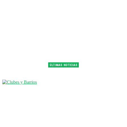
ÚLTIMAS NOTICIAS
Franco Colapinto fue 14° en la última práctica del GP de Hungría