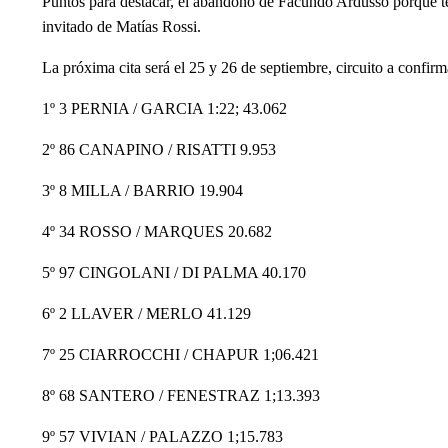
Puntos para destacar, el abandono de Facundo Ardusso porque ten
invitado de Matías Rossi.
La próxima cita será el 25 y 26 de septiembre, circuito a confirm
1º 3 PERNIA / GARCIA 1:22; 43.062
2º 86 CANAPINO / RISATTI 9.953
3º 8 MILLA / BARRIO 19.904
4º 34 ROSSO / MARQUES 20.682
5º 97 CINGOLANI / DI PALMA 40.170
6º 2 LLAVER / MERLO 41.129
7º 25 CIARROCCHI / CHAPUR 1;06.421
8º 68 SANTERO / FENESTRAZ 1;13.393
9º 57 VIVIAN / PALAZZO 1;15.783