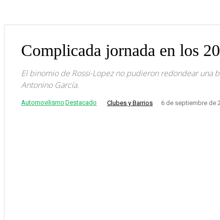
Complicada jornada en los 2
El binomio de Rossi-Lopez no pudieron redondear una bu
Antonino García.
Automovilismo
Destacado
Clubes y Barrios
6 de septiembre de 