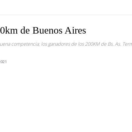
00km de Buenos Aires
ena competencia; los ganadores de los 200KM de Bs. As. Termi
2021