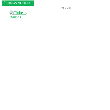
ÚLTIMAS NOTICIAS
Franco
Ingresar
Colapinto
fue 14°
en la
última
práctica
del GP
de
Hungría
INICIO
LIGA ESCOBARENSE
F