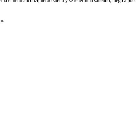
ía el neumático izquierdo suelto y se le termina saliendo; luego a poc
ar.