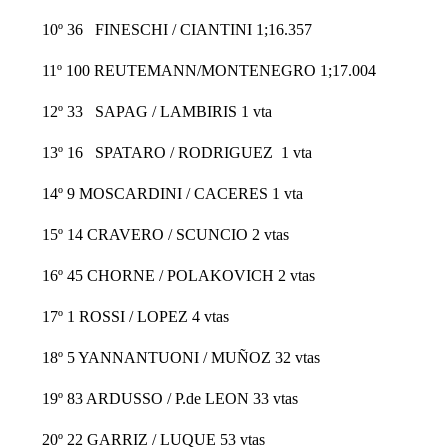
10º 36 FINESCHI / CIANTINI 1;16.357
11º 100 REUTEMANN/MONTENEGRO 1;17.004
12º 33 SAPAG / LAMBIRIS 1 vta
13º 16 SPATARO / RODRIGUEZ 1 vta
14º 9 MOSCARDINI / CACERES 1 vta
15º 14 CRAVERO / SCUNCIO 2 vtas
16º 45 CHORNE / POLAKOVICH 2 vtas
17º 1 ROSSI / LOPEZ 4 vtas
18º 5 YANNANTUONI / MUÑOZ 32 vtas
19º 83 ARDUSSO / P.de LEON 33 vtas
20º 22 GARRIZ / LUQUE 53 vtas