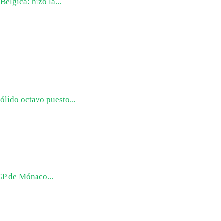
Bélgica: hizo la...
ólido octavo puesto...
GP de Mónaco...