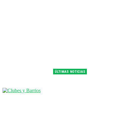
ÚLTIMAS NOTICIAS
Franco Colapinto fue 14° en la última práctica del GP de Hungría