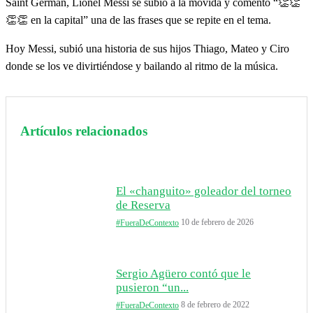
Saint Germán, Lionel Messi se subió a la movida y comentó “👏👏
👏👏 en la capital” una de las frases que se repite en el tema.
Hoy Messi, subió una historia de sus hijos Thiago, Mateo y Ciro
donde se los ve divirtiéndose y bailando al ritmo de la música.
Artículos relacionados
El «changuito» goleador del torneo
de Reserva
10 de febrero de 2026
#FueraDeContexto
Sergio Agüero contó que le
pusieron “un...
8 de febrero de 2022
#FueraDeContexto