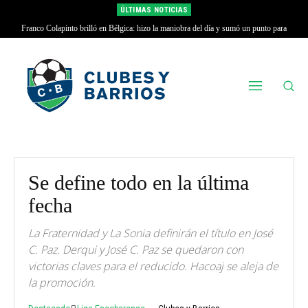
ÚLTIMAS NOTICIAS
Franco Colapinto brilló en Bélgica: hizo la maniobra del día y sumó un punto para
Alpine
Se define todo en la última
fecha
La Fraternidad y La Sonia definirán el título en José
C. Paz. Derqui y José C. Paz se quedaron con
victorias claves para el reducido. Hacoaj se aleja de
la promoción.