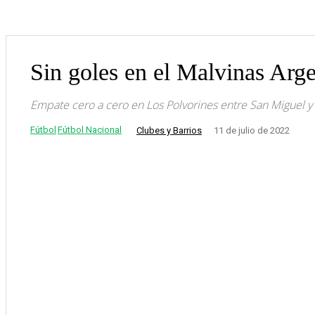
Sin goles en el Malvinas Arge
Empate cero a cero en Los Polvorines entre San Miguel y l
Fútbol
Fútbol Nacional
Clubes y Barrios
11 de julio de 2022