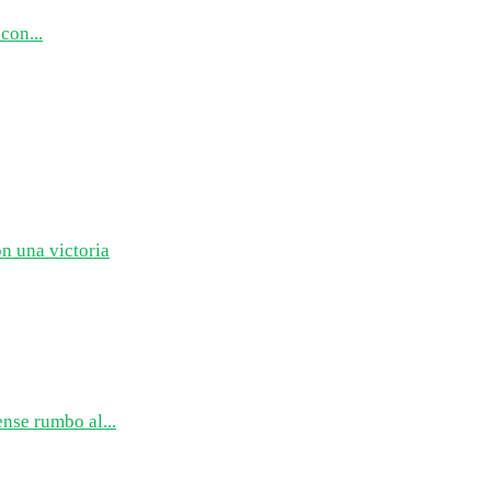
con...
n una victoria
nse rumbo al...