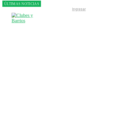
ÚLTIMAS NOTICIAS
Franco
Ingresar
Colapinto
fue 14°
en la
última
práctica
del GP
de
Hungría
INICIO
LIGA ESCOBARENSE
F