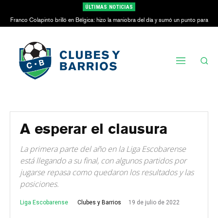
ÚLTIMAS NOTICIAS
Franco Colapinto brilló en Bélgica: hizo la maniobra del día y sumó un punto para
Alpine
A esperar el clausura
La primera parte del año en la Liga Escobarense
está llegando a su final, con algunos partidos por
jugarse repasa como quedaron los resultados y las
posiciones.
Liga Escobarense
19 de julio de 2022
Clubes y Barrios