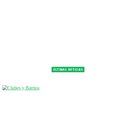
ÚLTIMAS NOTICIAS
Franco Colapinto fue 14° en la última práctica del GP de Hungría