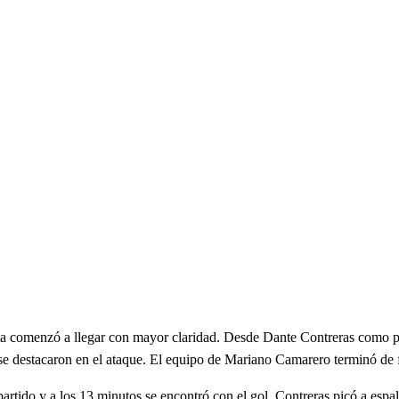
isita comenzó a llegar con mayor claridad. Desde Dante Contreras como 
e destacaron en el ataque. El equipo de Mariano Camarero terminó de f
artido y a los 13 minutos se encontró con el gol. Contreras picó a espa