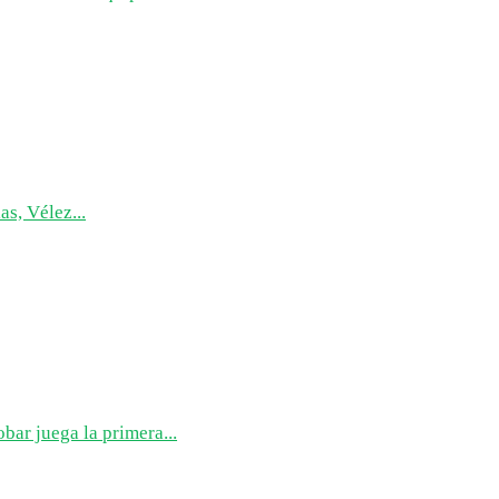
as, Vélez...
bar juega la primera...