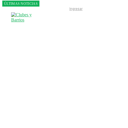
ÚLTIMAS NOTICIAS
Franco
Ingresar
Colapinto
fue 14°
en la
última
práctica
del GP
de
Hungría
INICIO
LIGA ESCOBARENSE
F