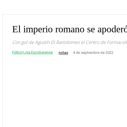
El imperio romano se apoderó
Con gol de Agustín Di Bartolomeo el Centro de Formación 
Fútbol
Liga Escobarense
notas
4 de septiembre de 2022