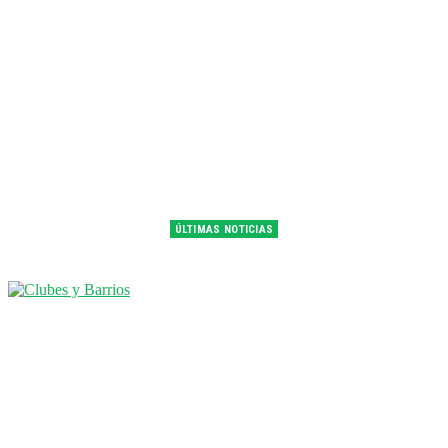
ÚLTIMAS NOTICIAS
Franco Colapinto fue 14° en la última práctica del GP de Hungría